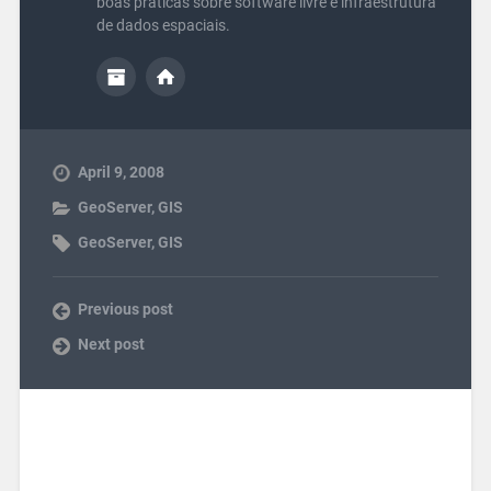
boas práticas sobre software livre e infraestrutura
de dados espaciais.
April 9, 2008
GeoServer
,
GIS
GeoServer
,
GIS
Previous post
Next post