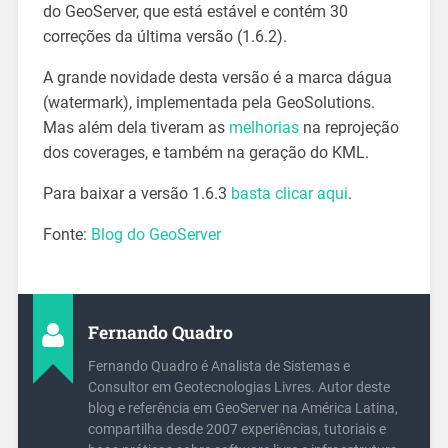
do GeoServer, que está estável e contém 30
correções da última versão (1.6.2).
A grande novidade desta versão é a marca dágua
(watermark), implementada pela GeoSolutions.
Mas além dela tiveram as
melhorias
na reprojeção
dos coverages, e também na geração do KML.
Para baixar a versão 1.6.3
basta clicar aqui
.
Fonte:
Blog do GeoServer
Fernando Quadro
Fernando Quadro é Analista de Sistemas e
Consultor em Geotecnologias Livres. Autor deste
blog e referência em GeoServer na América Latina,
compartilha desde 2007 experiências, tutoriais e