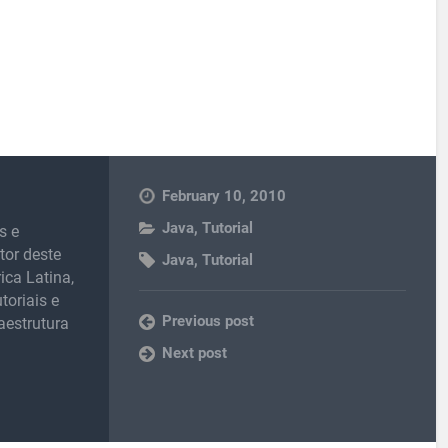
February 10, 2010
Java
,
Tutorial
s e
tor deste
Java
,
Tutorial
ica Latina,
toriais e
Previous post
raestrutura
Next post