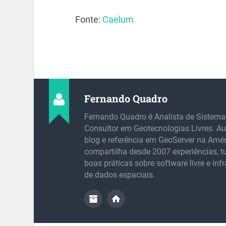
Fonte:
Caelum
Fernando Quadro
Fernando Quadro é Analista de Sistema
Consultor em Geotecnologias Livres. Au
blog e referência em GeoServer na Amér
compartilha desde 2007 experiências, tu
boas práticas sobre software livre e inf
de dados espaciais.