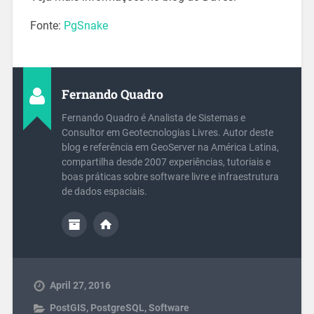
Fonte:
PgSnake
Fernando Quadro
Fernando Quadro é Analista de Sistemas e
Consultor em Geotecnologias Livres. Autor deste
blog e referência em GeoServer na América Latina,
compartilha desde 2007 experiências, tutoriais e
boas práticas sobre software livre e infraestrutura
de dados espaciais.
April 27, 2016
PostGIS
,
PostgreSQL
,
Software