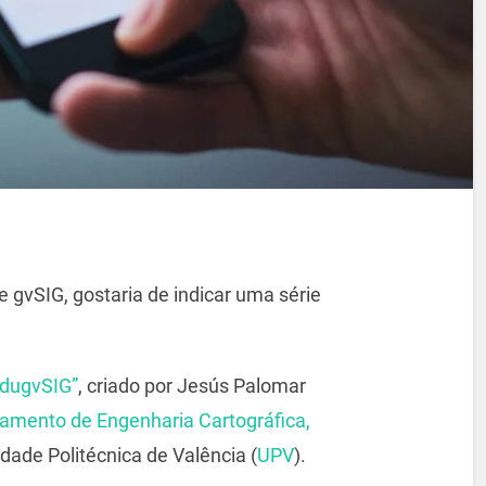
 gvSIG, gostaria de indicar uma série
EdugvSIG”
, criado por Jesús Palomar
amento de Engenharia Cartográfica,
dade Politécnica de Valência (
UPV
).