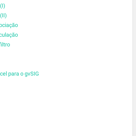
(I)
II)
sociação
nculação
iltro
el para o gvSIG