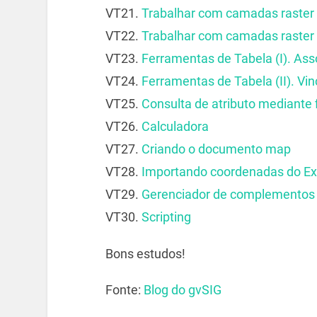
VT21.
Trabalhar com camadas raster 
VT22.
Trabalhar com camadas raster (
VT23.
Ferramentas de Tabela (I). As
VT24.
Ferramentas de Tabela (II). Vi
VT25.
Consulta de atributo mediante f
VT26.
Calculadora
VT27.
Criando o documento map
VT28.
Importando coordenadas do Exc
VT29.
Gerenciador de complementos
VT30.
Scripting
Bons estudos!
Fonte:
Blog do gvSIG