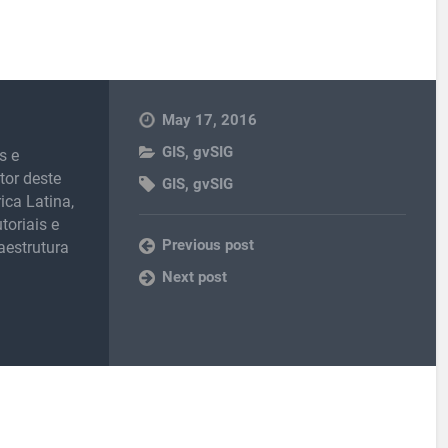
May 17, 2016
GIS
,
gvSIG
s e
tor deste
GIS
,
gvSIG
ica Latina,
toriais e
Previous post
raestrutura
Next post