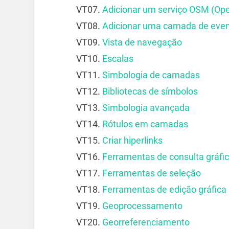
VT07.
Adicionar um serviço OSM (Op
VT08.
Adicionar uma camada de eve
VT09.
Vista de navegação
VT10.
Escalas
VT11.
Simbologia de camadas
VT12.
Bibliotecas de símbolos
VT13.
Simbologia avançada
VT14.
Rótulos em camadas
VT15.
Criar hiperlinks
VT16.
Ferramentas de consulta gráfi
VT17.
Ferramentas de seleção
VT18.
Ferramentas de edição gráfica
VT19.
Geoprocessamento
VT20.
Georreferenciamento