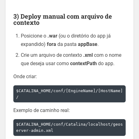
3) Deploy manual com arquivo de
contexto
Posicione o
.war
(ou o diretório do app já
expandido)
fora
da pasta
appBase
.
Crie um arquivo de contexto
.xml
com o nome
que deseja usar como
contextPath
do app.
Onde criar:
$CATALINA_HOME/conf/[EngineName]/[HostName]
Exemplo de caminho real:
$CATALINA_HOME/conf/Catalina/localhost/geos