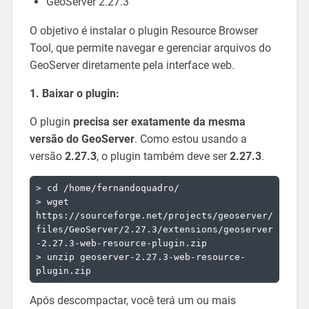
GeoServer 2.27.3
O objetivo é instalar o plugin Resource Browser
Tool, que permite navegar e gerenciar arquivos do
GeoServer diretamente pela interface web.
1. Baixar o plugin:
O plugin
precisa ser exatamente da mesma
versão do GeoServer
. Como estou usando a
versão
2.27.3
, o plugin também deve ser
2.27.3
.
> cd /home/fernandoquadro/

> wget 
https://sourceforge.net/projects/geoserver/
files/GeoServer/2.27.3/extensions/geoserver
-2.27.3-web-resource-plugin.zip

> unzip geoserver-2.27.3-web-resource-
Após descompactar, você terá um ou mais